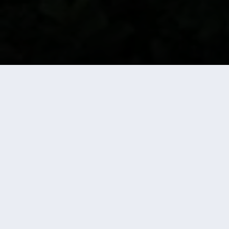
Etter stor etterspørsel har vi nå gleden av å
presentere trinn 2 av boligene i rekke på
Hammeren!
Her har man muligheten til å flytte inn i en
innholdsrik bolig med alle fasiliteter man kan tenke
seg, i et flott og naturskjønt område!